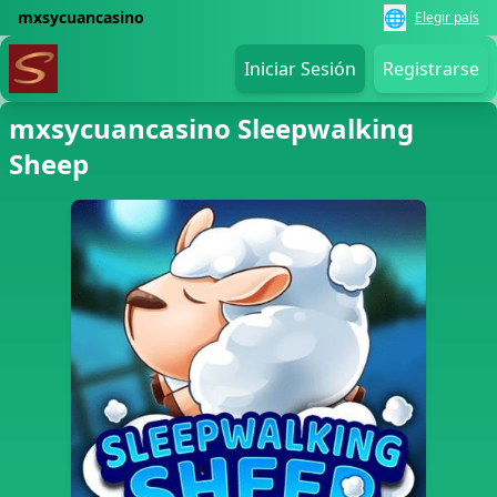
🌐
mxsycuancasino
Elegir país
Iniciar Sesión
Registrarse
mxsycuancasino Sleepwalking
Sheep