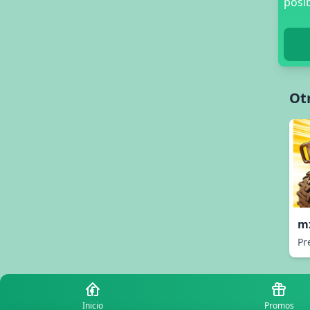
posib
Ot
Inicio
Promos