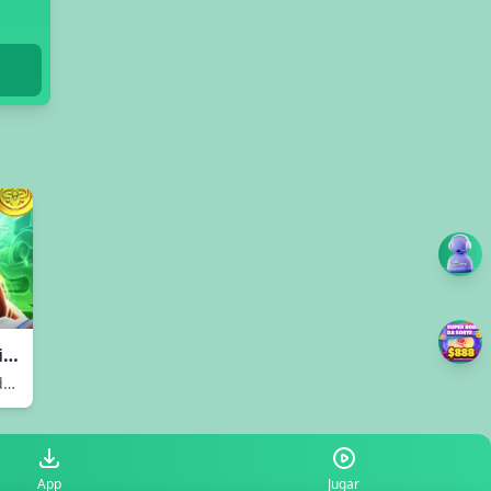
mxsycuancasino Aztec Priestess
Explora las ruinas antiguas y descubre tesoros
App
Jugar