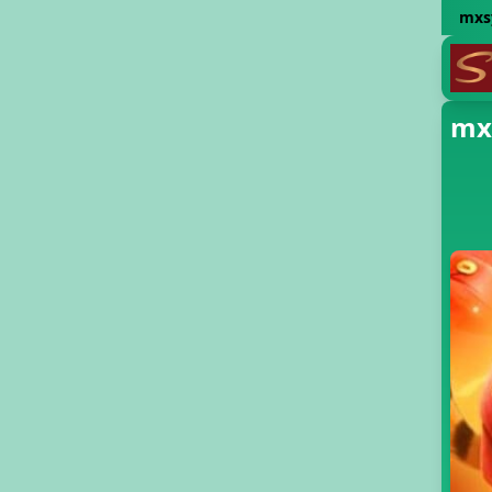
mxs
mx